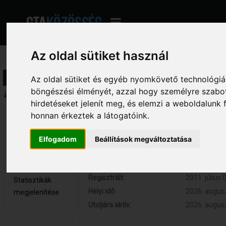
Az oldal sütiket használ
Profil információ
Az oldal sütiket és egyéb nyomkövető technológiák
böngészési élményét, azzal hogy személyre szabot
Összegzés
hirdetéseket jelenít meg, és elemzi a weboldalunk
honnan érkeztek a látogatóink.
Legend 
Hozzászólások:
1830 (0.332
Adminisztrátor
Respect:
+1033
Elfogadom
Beállítások megváltoztatása
Nem elérhető
Kor:
28
Üzenetek
megjelenítése
Regisztrált:
2011. július 
Statisztikák
Helyi idő:
2026. augusz
megjelenítése
Utoljára aktív:
2026. augusz