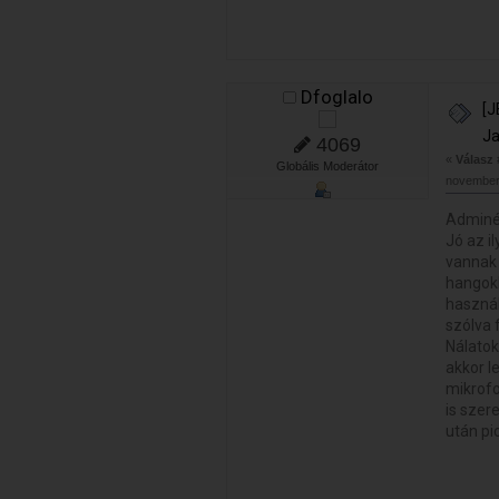
Dfoglalo
[J
Ja
4069
«
Válasz
Globális Moderátor
november 
Adminé
Jó az i
vannak 
hangokk
használ
szólva 
Nálatok
akkor l
mikrofo
is szer
után pic