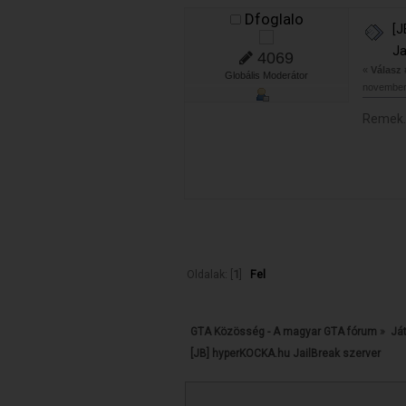
Dfoglalo
[J
Ja
4069
«
Válasz
Globális Moderátor
november 
Remek.
Oldalak: [
1
]
Fel
GTA Közösség - A magyar GTA fórum
»
Já
[JB] hyperKOCKA.hu JailBreak szerver