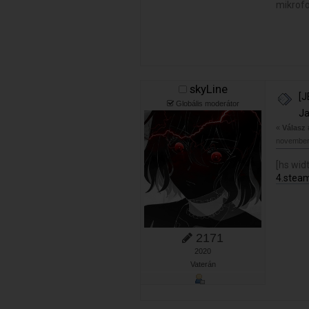
mikrof
skyLine
[J
Globális moderátor
Ja
«
Válasz
november 
[hs wid
4.ste
2171
2020
Vaterán