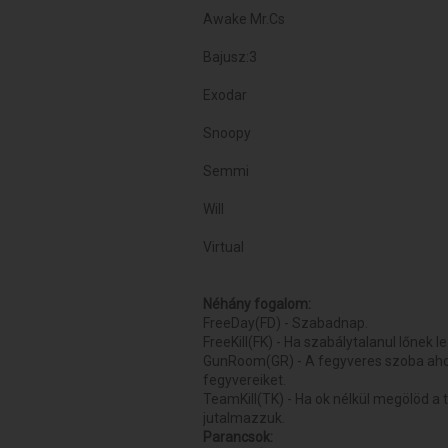
Awake Mr.Cs
Bajusz:3
Exodar
Snoopy
Semmi
Will
Virtual
Néhány fogalom:
FreeDay(FD) - Szabadnap.
FreeKill(FK) - Ha szabálytalanul lőnek le
GunRoom(GR) - A fegyveres szoba ahol a
fegyvereiket.
TeamKill(TK) - Ha ok nélkül megölöd a t
jutalmazzuk.
Parancsok: