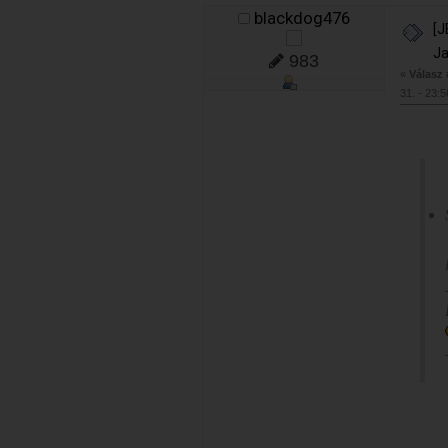
blackdog476
[J
Ja
983
«
Válasz
31. - 23:5