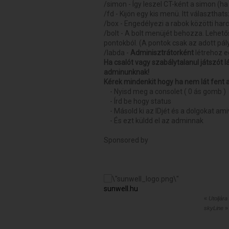
/simon - Így leszel CT-ként a simon (h
/fd - Kijön egy kis menü. Itt választha
/box - Engedélyezi a rabok közötti har
/bolt - A bolt menüjét behozza. Lehető
pontokból. (A pontok csak az adott pá
/labda -
Adminisztrátorként
létrehoz e
Ha csalót vagy szabálytalanul játszót l
adminunknak!
Kérek mindenkit hogy ha nem lát fent 
- Nyisd meg a consolet ( 0 ás gomb )
- Írd be hogy status
- Másold ki az IDjét és a dolgokat ami
- És ezt küldd el az adminnak
Sponsored by
sunwell.hu
«
Utoljára
skyLine
»