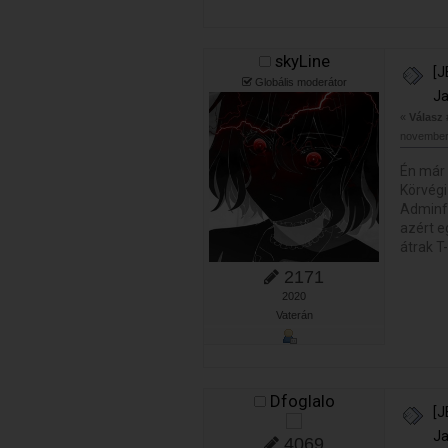
skyLine
[J
Globális moderátor
Ja
«
Válasz
november 
Én már 
Körvégi
Adminfü
azért e
átrak T
2171
2020
Vaterán
Dfoglalo
[J
Ja
4069