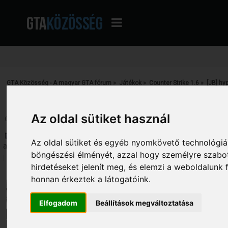
GTA Közösség - A magyar GTA fórum
»
Játékok
»
Counter Strike 1.6
»
[JB] hy
Az oldal sütiket használ
Oldalak: [
1
]
Le
Szerző
Téma: [JB] hyperKOCKA.hu JailB
Az oldal sütiket és egyéb nyomkövető technológiák
alkalommal)
böngészési élményét, azzal hogy személyre szabot
skyLine
hirdetéseket jelenít meg, és elemzi a weboldalunk
[JB] hyperKOCKA.hu JailBreak
Globális moderátor
honnan érkeztek a látogatóink.
szerver
«
Dátum:
2014. október 31. - 23:38:24 »
Elfogadom
Beállítások megváltoztatása