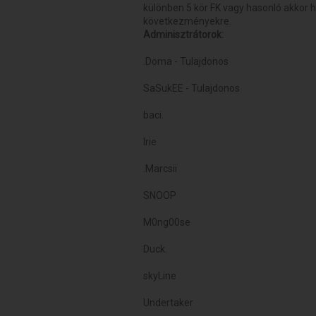
különben 5 kör FK vagy hasonló akkor h
következményekre.
Adminisztrátorok:
.Doma - Tulajdonos
SaSukEE - Tulajdonos
baci.
Irie
.Marcsii
SNOOP
M0ng00se
Duck.
skyLine
Undertaker