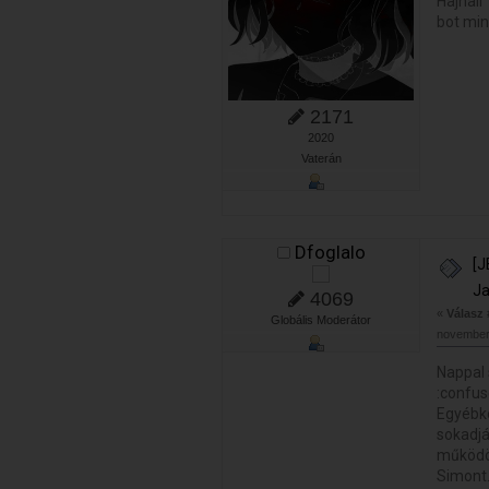
Hajnali
bot min
2171
2020
Vaterán
Dfoglalo
[J
Ja
4069
«
Válasz
Globális Moderátor
november 
Nappal 
:confus
Egyébké
sokadjá
működöt
Simont.