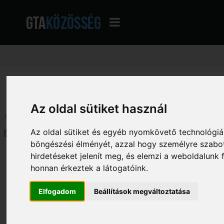
GTA Közösség - A magyar GTA fórum
»
Általános beszélgetés
»
Beszélgetés
Az oldal sütiket használ
Oldalak: [
1
]
2
Le
Szerző
Téma: Sziasztok (Megtekintve 8
Az oldal sütiket és egyéb nyomkövető technológiák
böngészési élményét, azzal hogy személyre szabot
Scripter,mapper
Sziasztok
hirdetéseket jelenít meg, és elemzi a weboldalunk
[Aldo]
«
Dátum:
2019. február 03. - 21:11:43 »
honnan érkeztek a látogatóink.
821
Üdvözlök mindenkit újra .
Elfogadom
Beállítások megváltoztatása
Ki hogy van ?
Pár éve már, hogy utoljára erre tévedt