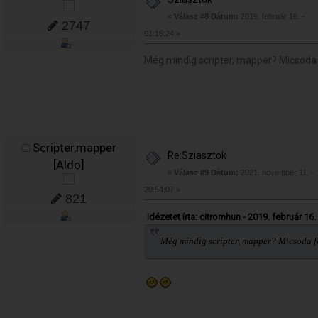
«
Válasz #8 Dátum:
2019. február 16. -
2747
01:16:24 »
Még mindig scripter, mapper? Micsoda f
Scripter,mapper
Re:Sziasztok
[Aldo]
«
Válasz #9 Dátum:
2021. november 11. -
20:54:07 »
821
Idézetet írta: citromhun - 2019. február 16.
Még mindig scripter, mapper? Micsoda fe