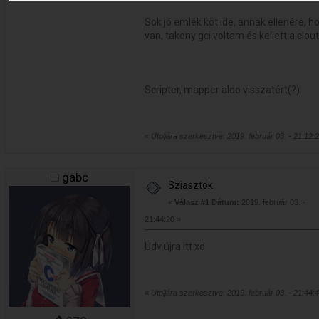
Sok jó emlék köt ide, annak ellenére, h
van, takony gci voltam és kellett a clout
Scripter, mapper aldo visszatért(?)
«
Utoljára szerkesztve: 2019. február 03. - 21:12:2
gabc
Sziasztok
«
Válasz #1 Dátum:
2019. február 03. -
21:44:20 »
Üdv újra itt xd
«
Utoljára szerkesztve: 2019. február 03. - 21:44: