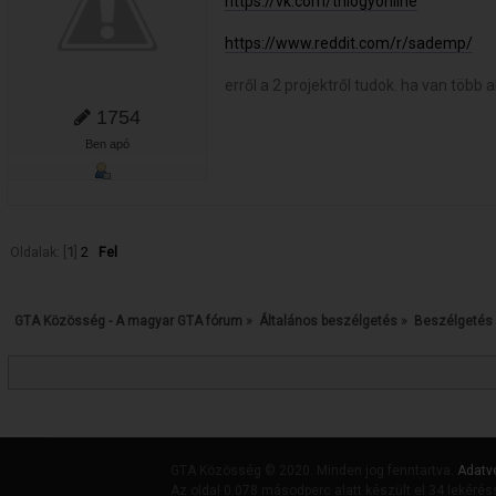
https://vk.com/trilogyonline
https://www.reddit.com/r/sademp/
erről a 2 projektről tudok. ha van több 
1754
Ben apó
Oldalak: [
1
]
2
Fel
GTA Közösség - A magyar GTA fórum
»
Általános beszélgetés
»
Beszélgetés
GTA Közösség © 2020. Minden jog fenntartva.
Adatv
Az oldal 0.078 másodperc alatt készült el 34 lekérés