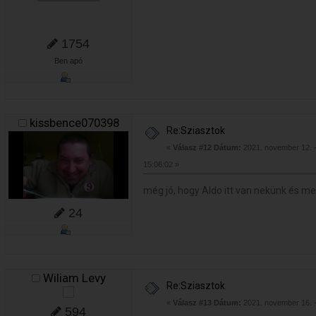
1754
Ben apó
kissbence070398
Re:Sziasztok
«
Válasz #12 Dátum:
2021. november 12. 
15:06:02 »
még jó, hogy Aldo itt van nekünk és me
24
Wiliam Levy
Re:Sziasztok
«
Válasz #13 Dátum:
2021. november 16. 
594