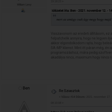
19:18:23 »
Wiliam Levy
Idézetet írta: Ben - 2021. november 12. - 1
mert az amúgy csak úgy megy hogy majd 
Visszavonom az eredeti állításom, ez a D
felpatchelik annyira, hogy ne legyen il
akkor elgondolkodom rajta, hogy beleá
SA-MP klienst. Mint itt páran még, én 
programozáshoz, mára pedig szoftver
akadálya nincs, maximum hogy nincs rá 
Ben
Re:Sziasztok
«
Válasz #14 Dátum:
2021. november 17. 
08:10:08 »