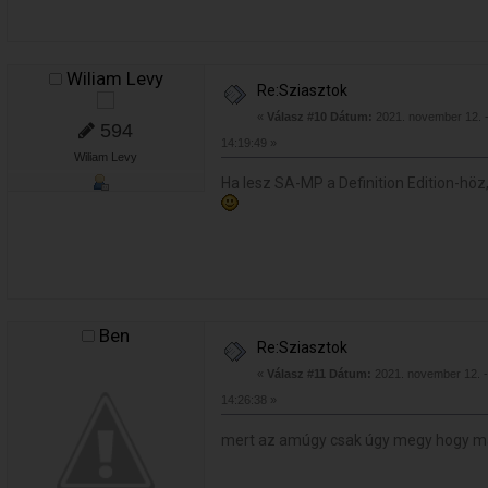
Wiliam Levy
Re:Sziasztok
«
Válasz #10 Dátum:
2021. november 12. 
594
14:19:49 »
Wiliam Levy
Ha lesz SA-MP a Definition Edition-höz
Ben
Re:Sziasztok
«
Válasz #11 Dátum:
2021. november 12. -
14:26:38 »
mert az amúgy csak úgy megy hogy ma