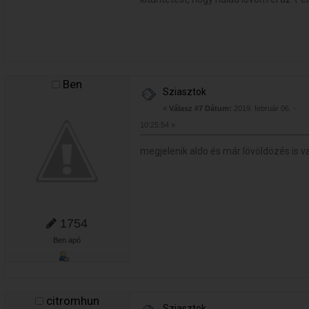
Ben
Sziasztok
«
Válasz #7 Dátum:
2019. február 06. -
10:25:54 »
megjelenik aldo és már lövöldözés is v
1754
Ben apó
citromhun
Sziasztok