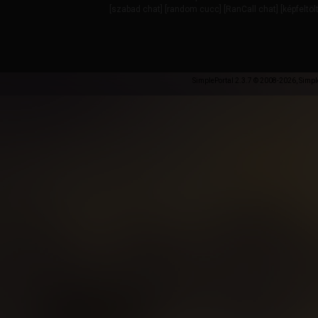
[
szabad chat
] [
random cucc
] [
RanCall chat
] [
képfeltöl
SimplePortal 2.3.7 © 2008-2026, Simpl