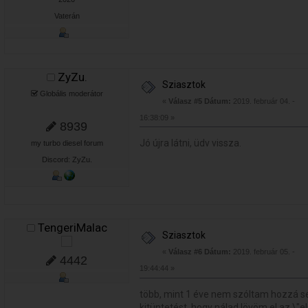
Vaterán
ZyZu.
Sziasztok
Globális moderátor
«
Válasz #5 Dátum:
2019. február 04. -
16:38:09 »
8939
Jó újra látni, üdv vissza.
my turbo diesel forum
Discord: ZyZu.
TengeriMalac
Sziasztok
«
Válasz #6 Dátum:
2019. február 05. -
4442
19:44:44 »
több, mint 1 éve nem szóltam hozzá se
kitüntetést, hogy nálad lövöm el az \"e