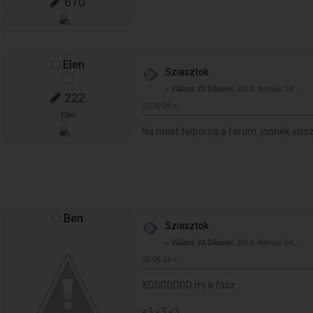
670
Elen
Sziasztok
«
Válasz #2 Dátum:
2019. február 04. -
222
13:39:09 »
Elen
Na most felporog a forum, jonnek viss
Ben
Sziasztok
«
Válasz #3 Dátum:
2019. február 04. -
15:06:14 »
XDDDDDDD mi a fasz
<3 <3 <3