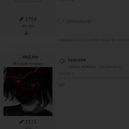
1754
Ben apó
«
Utoljára szerkesztve: 2019. február 04. - 15:10:0
skyLine
Sziasztok
Globális moderátor
«
Válasz #4 Dátum:
2019. február 04. -
15:54:00 »
üdv
2171
2020