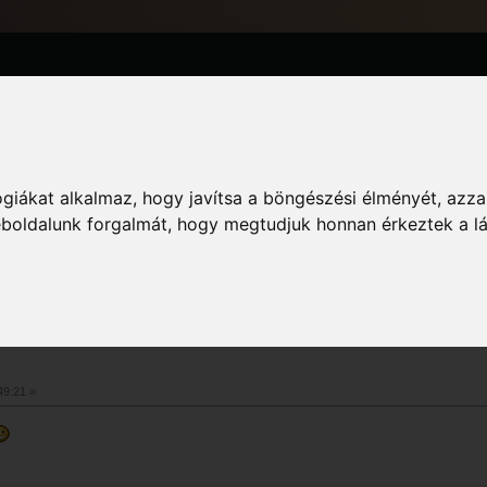
GTA
Információ
giákat alkalmaz, hogy javítsa a böngészési élményét, azza
szélgetés
»
Nyári szünet 
weboldalunk forgalmát, hogy megtudjuk honnan érkeztek a l
tekintve 1625 alkalommal)
49:21 »