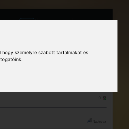
Főoldal
Fórum
Bejelentkezés
Regisztráció
 Közösség – Megszokott arculattal.
l hogy személyre szabott tartalmakat és
átogatóink.
« előző
következő »
NYOMTATÁS
0
Naplózva