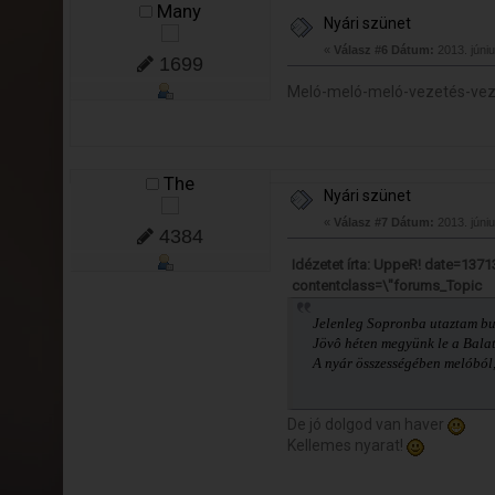
Many
Nyári szünet
«
Válasz #6 Dátum:
2013. júniu
1699
Meló-meló-meló-vezetés-veze
The
Nyári szünet
«
Válasz #7 Dátum:
2013. júniu
4384
Idézetet írta: UppeR! date=137
contentclass=\"forums_Topic
Jelenleg Sopronba utaztam bul
Jövô héten megyünk le a Bala
A nyár összességében melóból, 
De jó dolgod van haver
Kellemes nyarat!