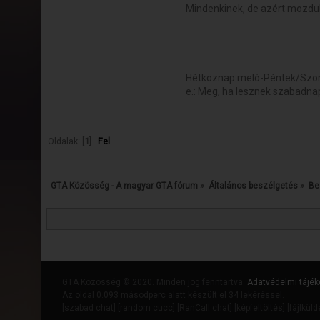
Mindenkinek, de azért mozdul
Hétköznap meló-Péntek/Szomba
e.: Meg, ha lesznek szabadna
Oldalak: [
1
]
Fel
GTA Közösség - A magyar GTA fórum
»
Általános beszélgetés
»
Be
GTA Közösség © 2020. Minden jog fenntartva.
Adatvédelmi tájék
Az oldal 0.093 másodperc alatt készült el 34 lekéréssel.
[
szabad chat
] [
random cucc
] [
RanCall chat
] [
képfeltöltés
] [
fájlkül