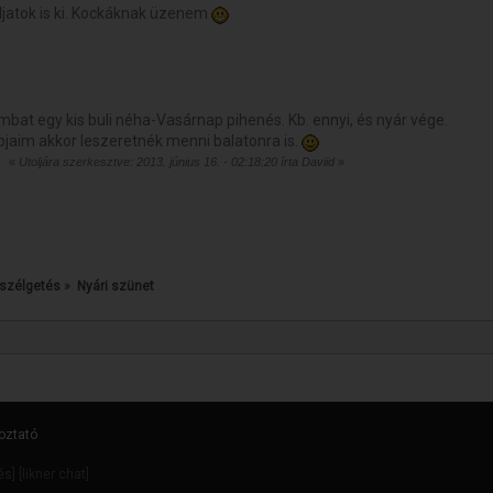
jatok is ki. Kockáknak üzenem
t egy kis buli néha-Vasárnap pihenés. Kb. ennyi, és nyár vége.
pjaim akkor leszeretnék menni balatonra is.
«
Utoljára szerkesztve: 2013. június 16. - 02:18:20 írta Daviid
»
szélgetés
»
Nyári szünet 
oztató
dés
] [
likner chat
]