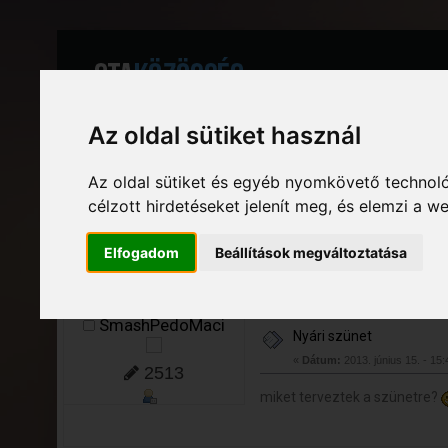
Az oldal sütiket használ
Friss hírek
Az oldal sütiket és egyéb nyomkövető technoló
GTA Közösség - A magyar GTA fórum
»
Általános beszélgetés
»
Be
célzott hirdetéseket jelenít meg, és elemzi a 
Elfogadom
Beállítások megváltoztatása
Oldalak: [
1
]
Le
Szerző
Téma: Nyári szünet (Meg
SmashPedoMaci
Nyári szünet
«
Dátum:
2013. június 15. - 15:
2513
miket terveztek a szünetre?