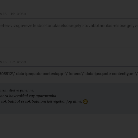
s 15. - 19:13:05 »
tés-vizsgavezetésbõl-tanuláselsõsegélyt-továbbtanulás-elsõsegélyv
s 16. - 02:14:58 »
1305512\" data-ipsquote-contentapp=\"forums\" data-ipsquote-contenttype=\
izni illetve pihenni.
tonra haverokkal egy apartmanba.
sok buliból és sok balatoni hétvègèbôl fog állni.