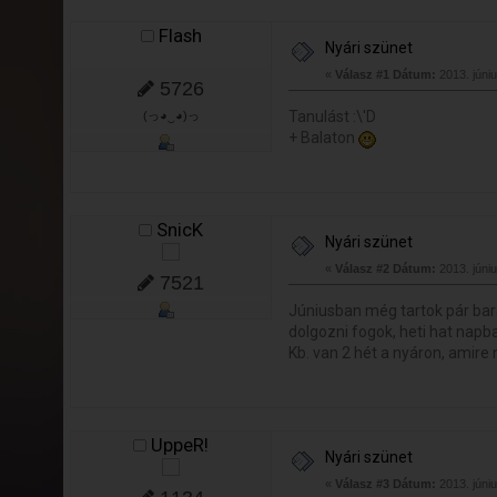
Flash
Nyári szünet
«
Válasz #1 Dátum:
2013. júniu
5726
Tanulást :\'D
(っ◕‿◕)っ
+ Balaton
SnicK
Nyári szünet
«
Válasz #2 Dátum:
2013. júniu
7521
Júniusban még tartok pár ba
dolgozni fogok, heti hat napb
Kb. van 2 hét a nyáron, amir
UppeR!
Nyári szünet
«
Válasz #3 Dátum:
2013. júniu