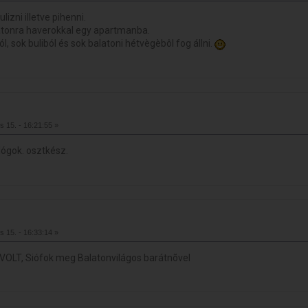
zni illetve pihenni.
atonra haverokkal egy apartmanba.
 sok buliból és sok balatoni hétvègèbôl fog állni.
s 15. - 16:21:55 »
lógok. osztkész.
s 15. - 16:33:14 »
 VOLT, Siófok meg Balatonvilágos barátnõvel