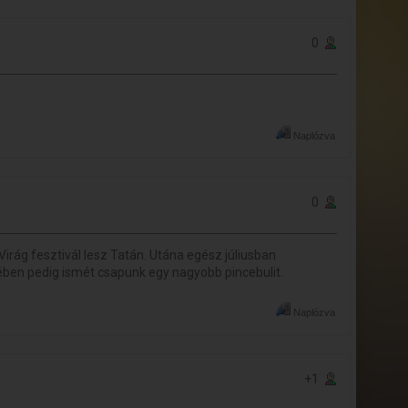
0
Naplózva
0
rág fesztivál lesz Tatán. Utána egész júliusban
lében pedig ismét csapunk egy nagyobb pincebulit.
Naplózva
+1