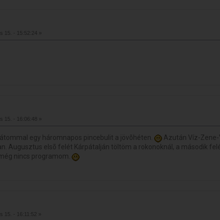
s 15. - 15:52:24 »
s 15. - 16:06:48 »
rátommal egy háromnapos pincebulit a jövõhéten.
Azután Víz-Zene-Vi
an. Augusztus elsõ felét Kárpátalján töltöm a rokonoknál, a második fe
e még nincs programom.
s 15. - 16:11:52 »