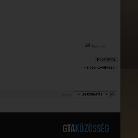
Naplózva
NYOMTATÁS
« előző
következő »
Ugrás: