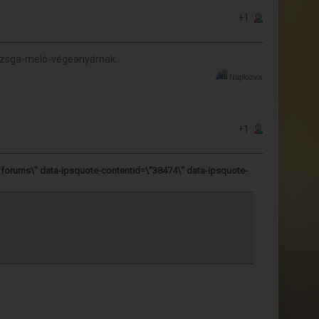
+1
izsga-meló-végeanyárnak.
Naplózva
+1
"forums\" data-ipsquote-contentid=\"38474\" data-ipsquote-