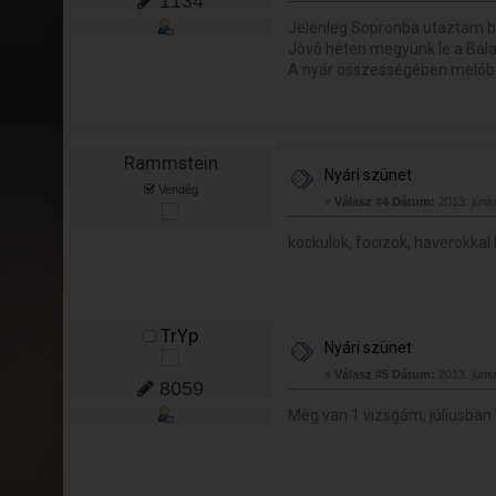
1134
Jelenleg Sopronba utaztam buli
Jövô héten megyünk le a Bal
A nyár összességében melóból,
Rammstein
Nyári szünet
Vendég
«
Válasz #4 Dátum:
2013. júniu
kockulok, focizok, haverokkal 
TrYp
Nyári szünet
«
Válasz #5 Dátum:
2013. júniu
8059
Még van 1 vizsgám, júliusban