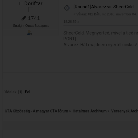
Doriftar
[Round1]Alvarez vs. SheerCold
«
Válasz #11 Dátum:
2010. november 04. 
1741
18:26:59 »
Straight Outta Budapest
SheerCold: Megnyerted, mivel a tied n
PONT]
Alvarez: Hát majdnem nyertél öcskös
Oldalak: [
1
]
Fel
GTA Közösség - A magyar GTA fórum
»
Hatalmas Archívum
»
Versenyek Arc