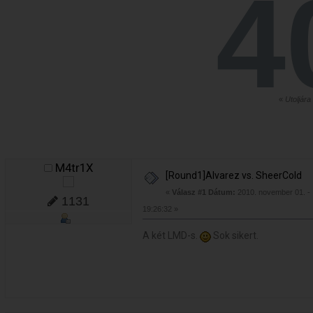
«
Utoljára
M4tr1X
[Round1]Alvarez vs. SheerCold
«
Válasz #1 Dátum:
2010. november 01. -
1131
19:26:32 »
A két LMD-s.
Sok sikert.