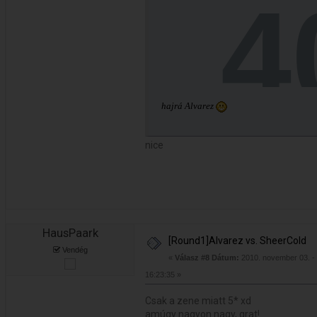
hajrá Alvarez
nice
HausPaark
[Round1]Alvarez vs. SheerCold
Vendég
«
Válasz #8 Dátum:
2010. november 03. -
16:23:35 »
Csak a zene miatt 5* xd
amúgy nagyon nagy, grat!