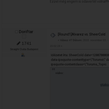
Ezzel még engem is odavertél volna!!!
Doriftar
[Round1]Alvarez vs. SheerCold
«
Válasz #7 Dátum:
2010. november 03. -
1741
15:02:19 »
Straight Outta Budapest
Idézetet írta: SheerCold date=128878880
data-ipsquote-contenttype=\"forums\" da
ipsquote-contentclass=\"forums_Topic
video: