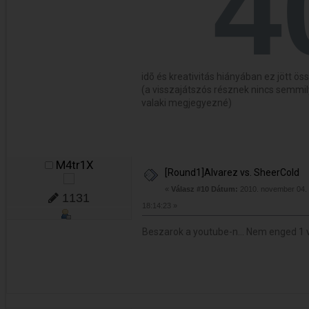
idõ és kreativitás hiányában ez jött ös
(a visszajátszós résznek nincs semmil
valaki megjegyezné)
M4tr1X
[Round1]Alvarez vs. SheerCold
«
Válasz #10 Dátum:
2010. november 04. 
1131
18:14:23 »
Beszarok a youtube-n... Nem enged 1 vi