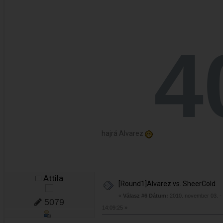
hajrá Alvarez
Attila
[Round1]Alvarez vs. SheerCold
«
Válasz #6 Dátum:
2010. november 03. -
5079
14:09:25 »