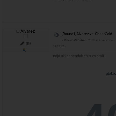
Alvarez
[Round1]Alvarez vs. SheerCold
«
Válasz #9 Dátum:
2010. november 04. -
39
17:24:47 »
najó akkor beadok én is valamit