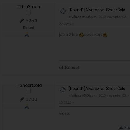
tru3man
[Round1]Alvarez vs. SheerCold
«
Válasz #4 Dátum:
2010. november 02. -
3254
22:55:47 »
Richard
jáá a 2 bro
sok sikert
oldschool
SheerCold
[Round1]Alvarez vs. SheerCold
«
Válasz #5 Dátum:
2010. november 03. -
1700
13:53:28 »
video: