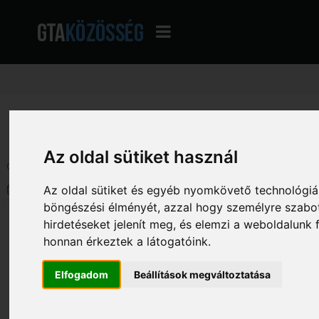
GTA Közösség - A magyar GTA fórum
»
Hatalmas Archívum
»
Versenyek Arc
Az oldal sütiket használ
Oldalak: [
1
]
Le
Szerző
Téma: [Round1]Alvarez vs. Shee
Az oldal sütiket és egyéb nyomkövető technológiák
böngészési élményét, azzal hogy személyre szabot
Doriftar
[Round1]Alvarez vs. SheerCold
hirdetéseket jelenít meg, és elemzi a weboldalunk
«
Dátum:
2010. november 01. - 19:23:03 »
honnan érkeztek a látogatóink.
1741
Feladat: Csinálj egy ugrást ami érint eg
Straight Outta Budapest
Határidõ: November 5 (Péntek) 20:00
Elfogadom
Beállítások megváltoztatása
SheerCold: