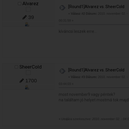
Alvarez
[Round1]Alvarez vs. SheerCold
«
Válasz #2 Dátum:
2010. november 02. -
39
00:31:59 »
kíváncsi leszek erre...
SheerCold
[Round1]Alvarez vs. SheerCold
«
Válasz #3 Dátum:
2010. november 02. -
1700
03:44:03 »
most november9 vagy péntek?
na találtam jó helyet mostmá tok majd
«
Utoljára szerkesztve: 2010. november 02. - 04:0