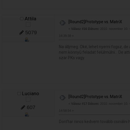
Attila
[Round2]Prototype vs. MatriX
«
Válasz #16 Dátum:
2010. november 10. 
5079
14:39:38 »
Na álljmeg. Oké, lehet nyerni fogsz, d
nem könnyû feladat felülmúlni... De att
szar PKs vagy.
Luciano
[Round2]Prototype vs. MatriX
«
Válasz #17 Dátum:
2010. november 10. 
607
14:58:54 »
Doriftar nincs kedvem tovább csinálni 