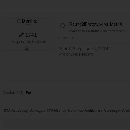
Doriftar
[Round2]Prototype vs. MatriX
«
Válasz #23 Dátum:
2010. november 12. 
1741
16:09:59 »
Straight Outta Budapest
MatriX: Szép ugrás. [2 PONT]
Prototype: Kilépett.
Oldalak:
1
[
2
]
Fel
GTA Közösség - A magyar GTA fórum
»
Hatalmas Archívum
»
Versenyek Arc