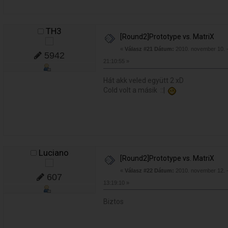
TH3
[Round2]Prototype vs. MatriX
«
Válasz #21 Dátum:
2010. november 10. 
5942
21:10:55 »
Hát akk veled együtt 2 xD
Cold volt a másik ::|
Luciano
[Round2]Prototype vs. MatriX
«
Válasz #22 Dátum:
2010. november 12. 
607
13:19:10 »
Biztos