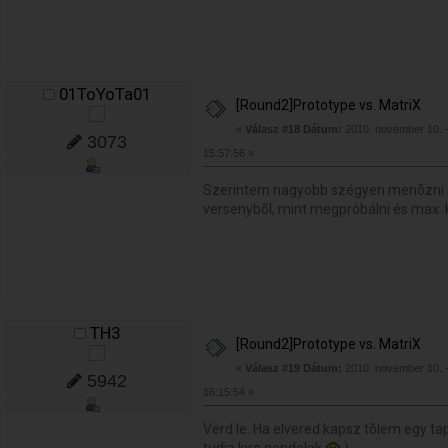
01ToYoTa01
[Round2]Prototype vs. MatriX
«
Válasz #18 Dátum:
2010. november 10. 
3073
15:57:56 »
Szerintem nagyobb szégyen menõzni és
versenybõl, mint megpróbálni és max. ki
TH3
[Round2]Prototype vs. MatriX
«
Válasz #19 Dátum:
2010. november 10. 
5942
16:15:54 »
Verd le. Ha elvered kapsz tõlem egy t