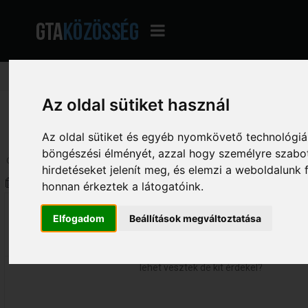
Az oldal sütiket használ
GTA Közösség - A magyar GTA fórum
»
Hatalmas Archívum
»
Versenyek Arc
Az oldal sütiket és egyéb nyomkövető technológiák
böngészési élményét, azzal hogy személyre szabot
Oldalak:
1
[
2
]
Le
hirdetéseket jelenít meg, és elemzi a weboldalunk
Szerző
Téma: [Round2]Prototype vs. Mat
honnan érkeztek a látogatóink.
Luciano
[Round2]Prototype vs. MatriX
Elfogadom
Beállítások megváltoztatása
«
Válasz #15 Dátum:
2010. november 09. 
607
20:35:01 »
lehet vesztek de kit érdekel?