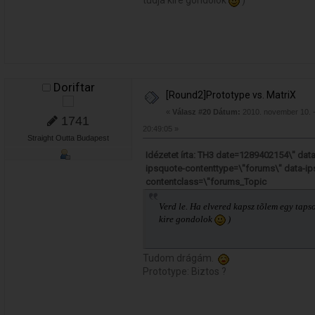
tudja kire gondolok
)
Doriftar
[Round2]Prototype vs. MatriX
«
Válasz #20 Dátum:
2010. november 10. 
1741
20:49:05 »
Straight Outta Budapest
Idézetet írta: TH3 date=1289402154\" da
ipsquote-contenttype=\"forums\" data-ip
contentclass=\"forums_Topic
Verd le. Ha elvered kapsz tõlem egy taps
kire gondolok
)
Tudom drágám.
Prototype: Biztos ?