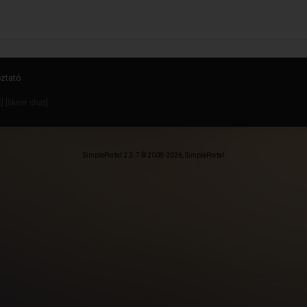
oztató
s
] [
likner chat
]
SimplePortal 2.3.7 © 2008-2026, SimplePortal