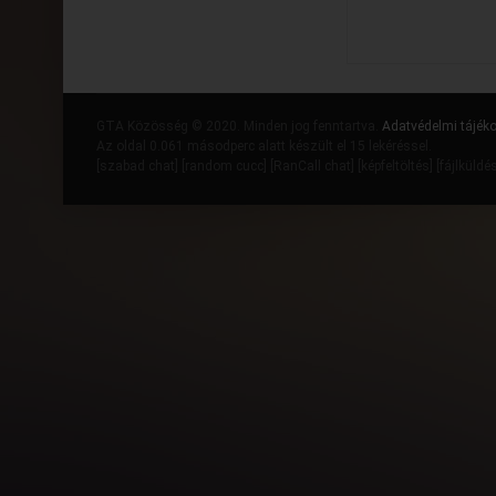
GTA Közösség © 2020. Minden jog fenntartva.
Adatvédelmi tájék
Az oldal 0.061 másodperc alatt készült el 15 lekéréssel.
[
szabad chat
] [
random cucc
] [
RanCall chat
] [
képfeltöltés
] [
fájlküldé