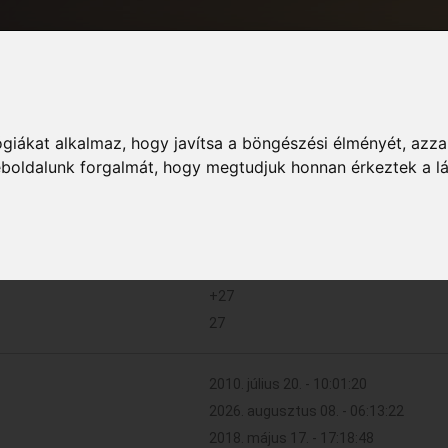
F
giákat alkalmaz, hogy javítsa a böngészési élményét, azza
Informác
weboldalunk forgalmát, hogy megtudjuk honnan érkeztek a l
607 (0.104 naponta)
+27
27
2010. július 20. - 10:01:20
2026. augusztus 08. - 06:13:22
2018. május 17. - 17:18:48