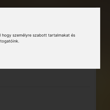
őoldal
Fórum
Bejelentkezés
Regisztráció
l hogy személyre szabott tartalmakat és
GTA Közösség – Megszokott arculattal.
ió
átogatóink.