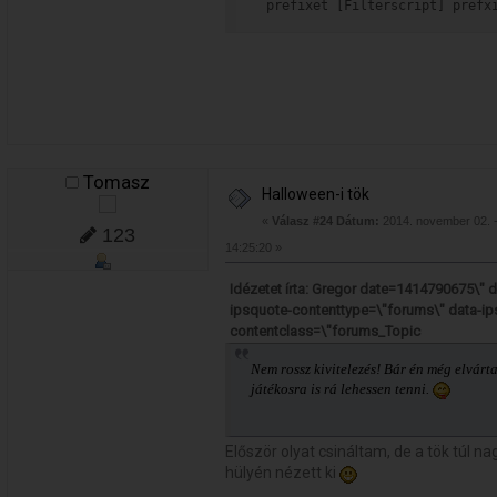
 prefixet [Filterscript] prefx
Tomasz
Halloween-i tök
«
Válasz #24 Dátum:
2014. november 02. 
123
14:25:20 »
Idézetet írta: Gregor date=1414790675\" 
ipsquote-contenttype=\"forums\" data-ip
contentclass=\"forums_Topic
Nem rossz kivitelezés! Bár én még elvárt
játékosra is rá lehessen tenni.
Először olyat csináltam, de a tök túl na
hülyén nézett ki