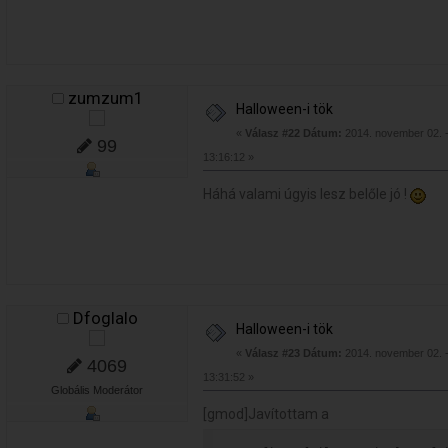
zumzum1
Halloween-i tök
«
Válasz #22 Dátum:
2014. november 02. 
99
13:16:12 »
Háhá valami úgyis lesz belőle jó !
Dfoglalo
Halloween-i tök
«
Válasz #23 Dátum:
2014. november 02. 
4069
13:31:52 »
Globális Moderátor
[gmod]Javítottam a