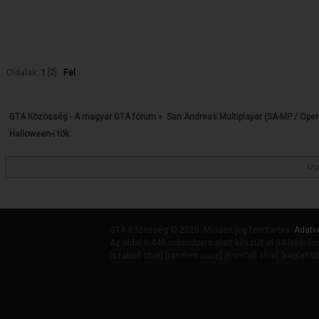
Oldalak:
1
[
2
]
Fel
GTA Közösség - A magyar GTA fórum
»
San Andreas Multiplayer (SA-MP / Ope
Halloween-i tök
Ug
GTA Közösség © 2020. Minden jog fenntartva.
Adatv
Az oldal 0.449 másodperc alatt készült el 34 lekérés
[
szabad chat
] [
random cucc
] [
RanCall chat
] [
képfeltöl