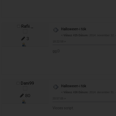
Rafii._
Halloween-i tök
«
Válasz #25 Dátum:
2014. november 12. 
3
18:22:58 »
gg:D
Dani99
Halloween-i tök
«
Válasz #26 Dátum:
2014. december 31. 
80
20:57:05 »
Vicces script.