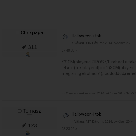
Chrispapa
Halloween-i tök
«
Válasz #16 Dátum:
2014. október 26. -
311
07:49:35 »
\"SCM(playerid,PIROS,\"Elrohadt a tökö
else if(tok[playerid] == 1)SCM(playeri
meg amíg elrohad!\"); xddddddd,remél
«
Utoljára szerkesztve: 2014. október 26. - 07:53:
Tomasz
Halloween-i tök
«
Válasz #17 Dátum:
2014. október 26. -
123
08:23:22 »