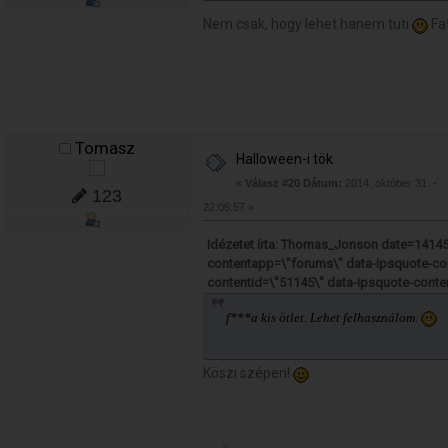
Nem csak, hogy lehet hanem tuti
Fa*
Tomasz
Halloween-i tök
«
Válasz #20 Dátum:
2014. október 31. -
123
22:06:57 »
Idézetet írta: Thomas_Jonson date=14145
contentapp=\"forums\" data-ipsquote-co
contentid=\"51145\" data-ipsquote-cont
f***a kis ötlet. Lehet felhasználom.
Köszi szépen!