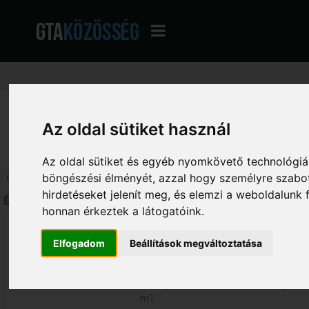
GTA Közösség - A magyar GTA fórum
»
San Andreas Multiplayer (SA-MP / Ope
Az oldal sütiket használ
Halloween-i tök
Az oldal sütiket és egyéb nyomkövető technológiák
böngészési élményét, azzal hogy személyre szabot
Oldalak:
1
[
2
]
Le
hirdetéseket jelenít meg, és elemzi a weboldalunk
Szerző
Téma: Halloween-i tök (Megtekin
honnan érkeztek a látogatóink.
Geno
Halloween-i tök
Elfogadom
Beállítások megváltoztatása
«
Válasz #15 Dátum:
2014. október 26. -
209
00:22:43 »
Bizonyara Thomas talalta ki az egeszet
m1.