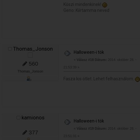
Köszi mindenkinek!
Geno: Kiírtamma neved
Thomas_Jonson
Halloween-i tök
«
Válasz #18 Dátum:
2014. október 28. -
560
21:53:39 »
Thomas_Jonson
Fasza kis ötlet. Lehet felhasználom.
kamionos
Halloween-i tök
«
Válasz #19 Dátum:
2014. október 28. -
377
23:51:31 »