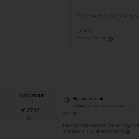
Nem csak, hogy lehet hanem tu
[/quote]
Köszi neked is!
citromhun
Halloween-i tök
«
Válasz #21 Dátum:
2014. október 31. -
2747
22:24:35 »
Nem rossz kivitelezés! Bár én még elv
a játékosra is rá lehessen tenni.