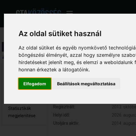
Az oldal sütiket használ
Profil információ
Az oldal sütiket és egyéb nyomkövető technológiák
böngészési élményét, azzal hogy személyre szabot
Összegzés
hirdetéseket jelenít meg, és elemzi a weboldalunk
honnan érkeztek a látogatóink.
shokames 
Hozzászólások:
23 (0.005 na
Újonc
Respect:
+1
Elfogadom
Beállítások megváltoztatása
Nem elérhető
Kor:
30
Üzenetek
megjelenítése
Regisztrált:
2013. októbe
Statisztikák
Helyi idő:
2026. augusz
megjelenítése
Utoljára aktív:
2014. augusz