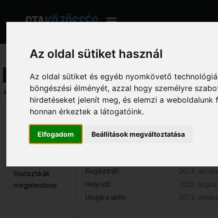
Az oldal sütiket használ
Profil információ
Az oldal sütiket és egyéb nyomkövető technológiák
böngészési élményét, azzal hogy személyre szabot
Összegzés
hirdetéseket jelenít meg, és elemzi a weboldalunk
honnan érkeztek a látogatóink.
DUFiiBOY 
Hozzászólások:
4 (0.001 nap
Újonc
Respect:
+8
Elfogadom
Beállítások megváltoztatása
Nem elérhető
Kor:
31
Üzenetek
megjelenítése
Regisztrált:
2013. októbe
Statisztikák
Helyi idő:
2026. augusz
megjelenítése
Utoljára aktív:
2013. októbe