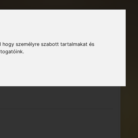
Főoldal
Fórum
Bejelentkezés
Regisztráció
l hogy személyre szabott tartalmakat és
GTA Közösség – Megszokott arculattal.
ció
átogatóink.