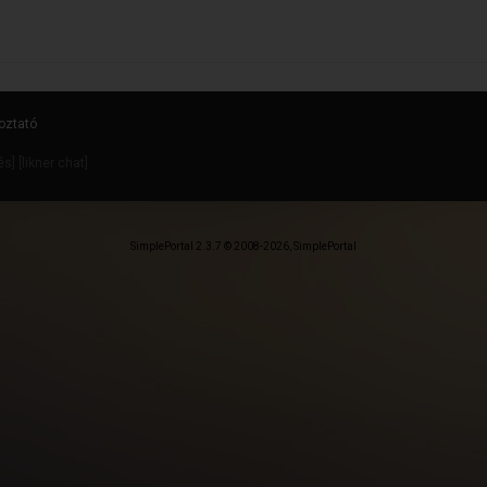
oztató
dés
] [
likner chat
]
SimplePortal 2.3.7 © 2008-2026, SimplePortal