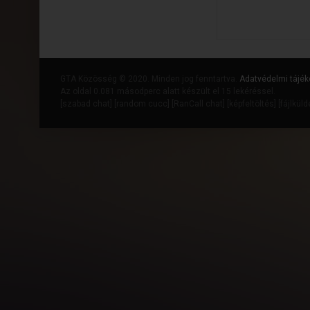
GTA Közösség © 2020. Minden jog fenntartva.
Adatvédelmi tájék
Az oldal 0.081 másodperc alatt készült el 15 lekéréssel.
[
szabad chat
] [
random cucc
] [
RanCall chat
] [
képfeltöltés
] [
fájlkül