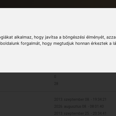
giákat alkalmaz, hogy javítsa a böngészési élményét, azza
Informá
weboldalunk forgalmát, hogy megtudjuk honnan érkeztek a l
0 (0 naponta)
0
28
2013. szeptember 08. - 19:34:21
2026. augusztus 08. - 08:01:40
2013. szeptember 25. - 20:34:41