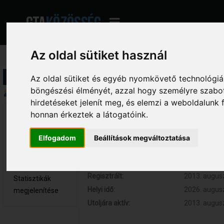
Az oldal sütiket használ
Profil információ
Az oldal sütiket és egyéb nyomkövető technológiák
böngészési élményét, azzal hogy személyre szabot
Összegzés
hirdetéseket jelenít meg, és elemzi a weboldalunk
honnan érkeztek a látogatóink.
drake13 
Hozzászólások:
0 (0 naponta
Újonc
Respect:
0
Elfogadom
Beállítások megváltoztatása
Nem elérhető
Kor:
26
Üzenetek
megjelenítése
Regisztrált:
2013. augusz
Statisztikák
Helyi idő:
2026. augusz
megjelenítése
Utoljára aktív:
2013. augusz