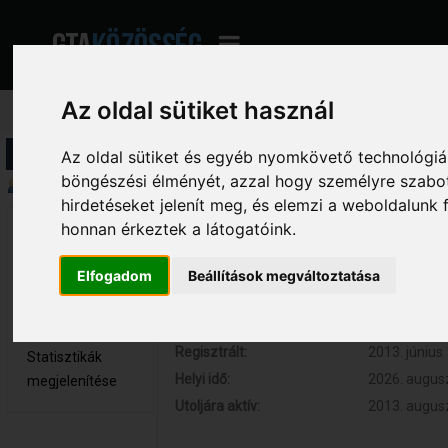
Az oldal sütiket használ
Profil információ
Az oldal sütiket és egyéb nyomkövető technológiák
böngészési élményét, azzal hogy személyre szabot
Összegzés
hirdetéseket jelenít meg, és elemzi a weboldalunk
honnan érkeztek a látogatóink.
HugoTheOne2 
Hozzászólások:
86 (0.018 na
Kölyök tag
Respect:
+12
Elfogadom
Beállítások megváltoztatása
Nem elérhető
Kor:
32
Üzenetek
megjelenítése
Regisztrált:
2013. június 
Statisztikák
Helyi idő:
2026. augusz
megjelenítése
Utoljára aktív:
2013. augusz