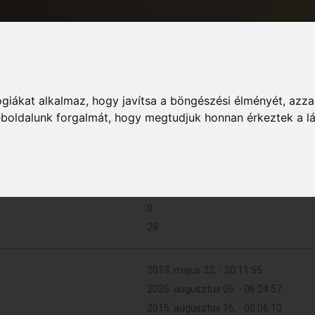
giákat alkalmaz, hogy javítsa a böngészési élményét, azza
Informác
weboldalunk forgalmát, hogy megtudjuk honnan érkeztek a l
1 (0.000 naponta)
0
29
2013. május 22. - 20:11:55
2026. augusztus 06. - 06:24:57
2015. augusztus 16. - 00:06:10