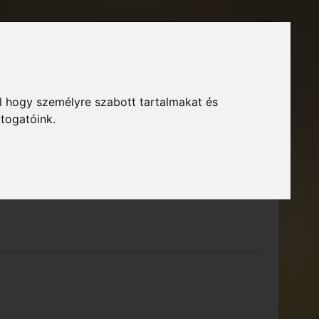
Főoldal
Fórum
Bejelentkezés
Regisztráció
l hogy személyre szabott tartalmakat és
GTA Közösség – Megszokott arculattal.
ió
átogatóink.