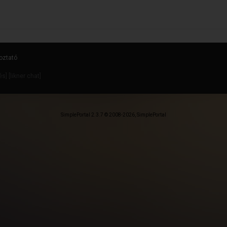
oztató
dés
] [
likner chat
]
SimplePortal 2.3.7 © 2008-2026, SimplePortal