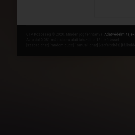
GTA Közösség © 2020. Minden jog fenntartva.
Adatvédelmi tájék
Az oldal 0.081 másodperc alatt készült el 15 lekéréssel.
[
szabad chat
] [
random cucc
] [
RanCall chat
] [
képfeltöltés
] [
fájlkül