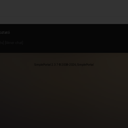
oztató
dés
] [
likner chat
]
SimplePortal 2.3.7 © 2008-2026, SimplePortal