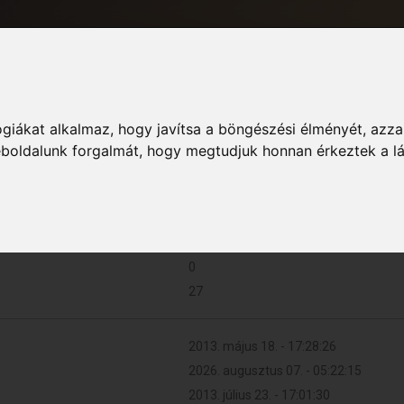
giákat alkalmaz, hogy javítsa a böngészési élményét, azza
Informá
weboldalunk forgalmát, hogy megtudjuk honnan érkeztek a l
16 (0.003 naponta)
0
27
2013. május 18. - 17:28:26
2026. augusztus 07. - 05:22:15
2013. július 23. - 17:01:30