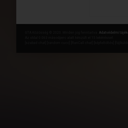
GTA Közösség © 2020. Minden jog fenntartva.
Adatvédelmi tájék
Az oldal 0.063 másodperc alatt készült el 15 lekéréssel.
[
szabad chat
] [
random cucc
] [
RanCall chat
] [
képfeltöltés
] [
fájlkül