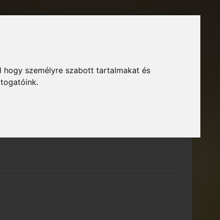
Főoldal
Fórum
Bejelentkezés
Regisztráció
l hogy személyre szabott tartalmakat és
GTA Közösség – Megszokott arculattal.
ció
átogatóink.