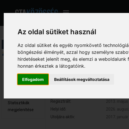
Az oldal sütiket használ
Profil információ
Az oldal sütiket és egyéb nyomkövető technológiák
böngészési élményét, azzal hogy személyre szabot
Összegzés
hirdetéseket jelenít meg, és elemzi a weboldalunk
honnan érkeztek a látogatóink.
jeae1220 
Hozzászólások:
12 (0.002 na
Újonc
Respect:
+1
Elfogadom
Beállítások megváltoztatása
Nem elérhető
Kor:
28
Üzenetek
megjelenítése
Regisztrált:
2013. május 
Statisztikák
Helyi idő:
2026. augusz
megjelenítése
Utoljára aktív:
2017. január 