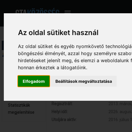
Az oldal sütiket használ
Profil információ
Az oldal sütiket és egyéb nyomkövető technológiák
böngészési élményét, azzal hogy személyre szabot
Összegzés
hirdetéseket jelenít meg, és elemzi a weboldalunk
honnan érkeztek a látogatóink.
Gaborka123 
Hozzászólások:
753 (0.154 
Hős tag
Respect:
+147
Elfogadom
Beállítások megváltoztatása
Nem elérhető
Kor:
32
Üzenetek
megjelenítése
Regisztrált:
2013. márciu
Statisztikák
Helyi idő:
2026. augusz
megjelenítése
Utoljára aktív:
2016. július 