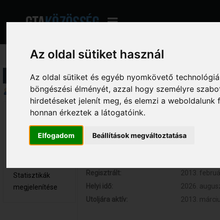
Az oldal sütiket használ
Profil információ
Az oldal sütiket és egyéb nyomkövető technológiák
böngészési élményét, azzal hogy személyre szabot
Összegzés
hirdetéseket jelenít meg, és elemzi a weboldalunk
honnan érkeztek a látogatóink.
xxxfarkas.xxxisti@gmail.c
Hozzászólások:
0 (0 naponta
Újonc
Respect:
0
Elfogadom
Beállítások megváltoztatása
Nem elérhető
Kor:
31
Üzenetek
megjelenítése
Regisztrált:
2013. februá
Statisztikák
Helyi idő:
2026. augusz
megjelenítése
Utoljára aktív:
2013. márciu