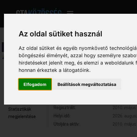
Az oldal sütiket használ
Profil információ
Az oldal sütiket és egyéb nyomkövető technológiák
böngészési élményét, azzal hogy személyre szabot
Összegzés
hirdetéseket jelenít meg, és elemzi a weboldalunk
honnan érkeztek a látogatóink.
[SRC]D@nee 
Hozzászólások:
149 (0.025 
Teljes tag
Respect:
0
Elfogadom
Beállítások megváltoztatása
Nem elérhető
Kor:
30
Üzenetek
megjelenítése
Regisztrált:
2010. május 
Statisztikák
Helyi idő:
2026. augusz
megjelenítése
Utoljára aktív:
2010. május 