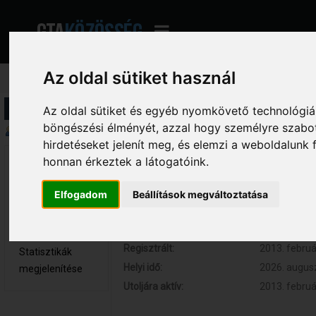
Az oldal sütiket használ
Profil információ
Az oldal sütiket és egyéb nyomkövető technológiák
böngészési élményét, azzal hogy személyre szabot
Összegzés
hirdetéseket jelenít meg, és elemzi a weboldalunk
honnan érkeztek a látogatóink.
Mactavish 
Hozzászólások:
0 (0 naponta
Újonc
Respect:
0
Elfogadom
Beállítások megváltoztatása
Nem elérhető
Kor:
42
Üzenetek
megjelenítése
Regisztrált:
2013. februá
Statisztikák
Helyi idő:
2026. augusz
megjelenítése
Utoljára aktív:
2013. februá