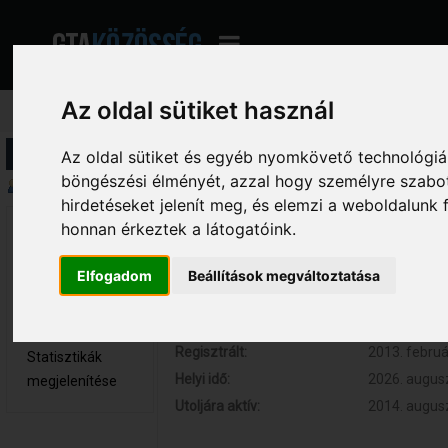
Az oldal sütiket használ
Profil információ
Az oldal sütiket és egyéb nyomkövető technológiák
böngészési élményét, azzal hogy személyre szabot
Összegzés
hirdetéseket jelenít meg, és elemzi a weboldalunk
honnan érkeztek a látogatóink.
Blooddrunk 
Hozzászólások:
162 (0.033 
Teljes tag
Respect:
+44
Elfogadom
Beállítások megváltoztatása
Nem elérhető
Kor:
30
Üzenetek
megjelenítése
Regisztrált:
2013. februá
Statisztikák
Helyi idő:
2026. augusz
megjelenítése
Utoljára aktív:
2014. augusz