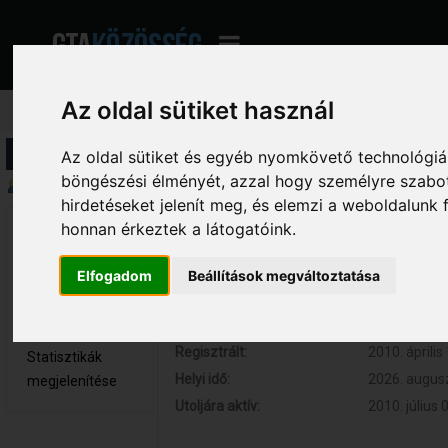
Az oldal sütiket használ
Profil információ
Az oldal sütiket és egyéb nyomkövető technológiák
böngészési élményét, azzal hogy személyre szabot
Összegzés
hirdetéseket jelenít meg, és elemzi a weboldalunk
honnan érkeztek a látogatóink.
jordan 
Hozzászólások:
1 (0.000 nap
Újonc
Respect:
0
Elfogadom
Beállítások megváltoztatása
Nem elérhető
Kor:
29
Üzenetek
megjelenítése
Regisztrált:
2010. április
Statisztikák
Helyi idő:
2026. augusz
megjelenítése
Utoljára aktív:
2010. július 