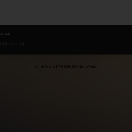
oztató
dés
] [
likner chat
]
SimplePortal 2.3.7 © 2008-2026, SimplePortal