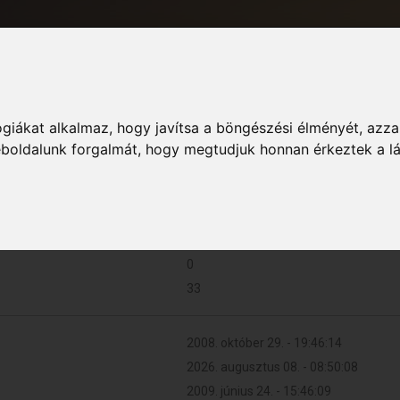
giákat alkalmaz, hogy javítsa a böngészési élményét, azza
Informác
weboldalunk forgalmát, hogy megtudjuk honnan érkeztek a l
2 (0.000 naponta)
0
33
2008. október 29. - 19:46:14
2026. augusztus 08. - 08:50:08
2009. június 24. - 15:46:09