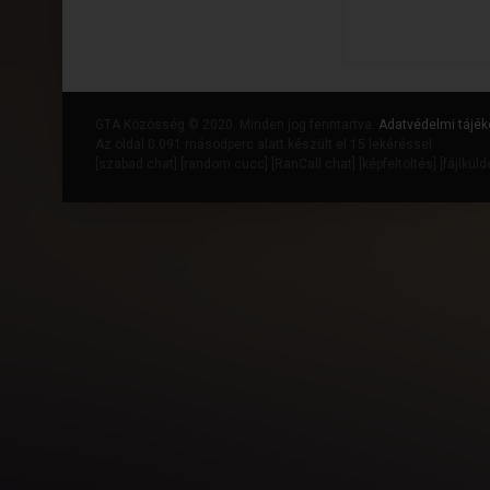
GTA Közösség © 2020. Minden jog fenntartva.
Adatvédelmi tájék
Az oldal 0.091 másodperc alatt készült el 15 lekéréssel.
[
szabad chat
] [
random cucc
] [
RanCall chat
] [
képfeltöltés
] [
fájlkül