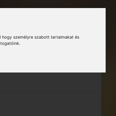
Főoldal
Fórum
Bejelentkezés
Regisztráció
l hogy személyre szabott tartalmakat és
GTA Közösség – Megszokott arculattal.
ió
átogatóink.