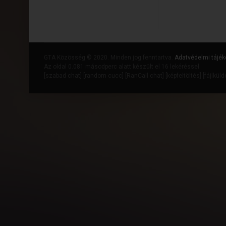
GTA Közösség © 2020. Minden jog fenntartva.
Adatvédelmi tájék
Az oldal 0.081 másodperc alatt készült el 16 lekéréssel.
[
szabad chat
] [
random cucc
] [
RanCall chat
] [
képfeltöltés
] [
fájlkül