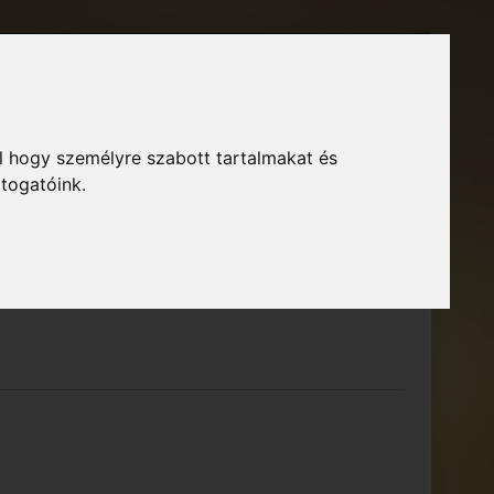
Főoldal
Fórum
Bejelentkezés
Regisztráció
l hogy személyre szabott tartalmakat és
GTA Közösség – Megszokott arculattal.
ió
átogatóink.