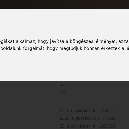
giákat alkalmaz, hogy javítsa a böngészési élményét, azza
Informác
weboldalunk forgalmát, hogy megtudjuk honnan érkeztek a l
10 (0.002 naponta)
+1
37
2012. december 16. - 22:06:41
2026. augusztus 08. - 13:16:38
2012. december 18. - 23:03:29