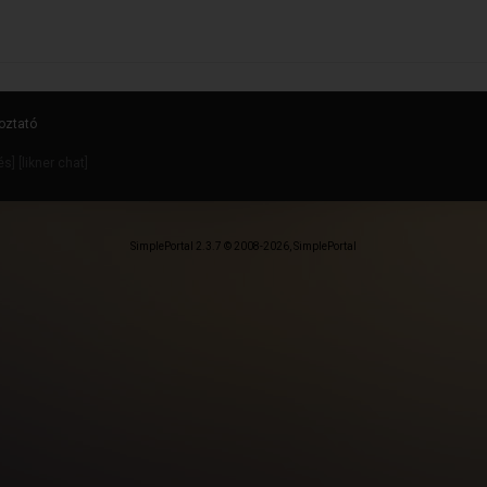
oztató
dés
] [
likner chat
]
SimplePortal 2.3.7 © 2008-2026, SimplePortal