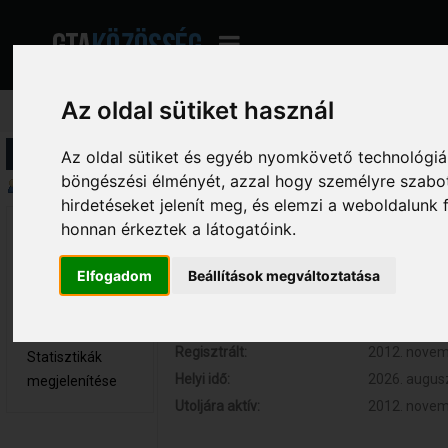
Az oldal sütiket használ
Profil információ
Az oldal sütiket és egyéb nyomkövető technológiák
böngészési élményét, azzal hogy személyre szabot
Összegzés
hirdetéseket jelenít meg, és elemzi a weboldalunk
honnan érkeztek a látogatóink.
Buffalo 
Hozzászólások:
15 (0.003 na
Újonc
Respect:
+1
Elfogadom
Beállítások megváltoztatása
Nem elérhető
Kor:
25
Üzenetek
megjelenítése
Regisztrált:
2012. novemb
Statisztikák
Helyi idő:
2026. augusz
megjelenítése
Utoljára aktív:
2012. novemb