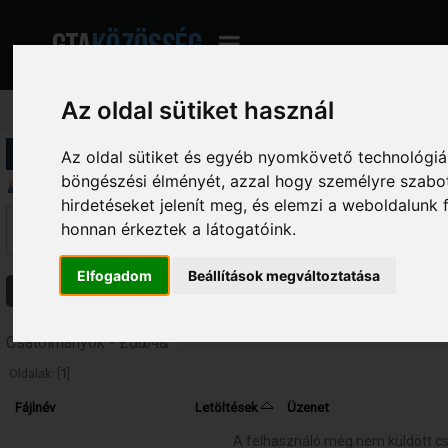
Az oldal sütiket használ
Profil információ
Az oldal sütiket és egyéb nyomkövető technológiák
böngészési élményét, azzal hogy személyre szabot
Üzenetek megjelenítése
hirdetéseket jelenít meg, és elemzi a weboldalunk
Ez a szekció lehetővé teszi a felhasználó által írt összes hozzászólás me
honnan érkeztek a látogatóink.
fórumokba írt hozzászólásokat látod, amelyekhez hozzáférésed van.
Elfogadom
Beállítások megváltoztatása
Üzenetek
Témák
Csatolmányok
Csatolmányok - £αωч&
Oldalak: [
1
]
Fájlnév
Letöltések
Üzenet
A felhasználó még nem küldött c