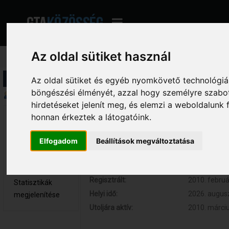
Az oldal sütiket használ
Profil információ
Az oldal sütiket és egyéb nyomkövető technológiák
böngészési élményét, azzal hogy személyre szabot
Összegzés
hirdetéseket jelenít meg, és elemzi a weboldalunk
honnan érkeztek a látogatóink.
KrieGeR 
Hozzászólások:
43 (0.007 na
Újonc
Respect:
0
Elfogadom
Beállítások megváltoztatása
Nem elérhető
Kor:
32
Üzenetek
megjelenítése
Regisztrált:
2010. februá
Statisztikák
Helyi idő:
2026. augusz
megjelenítése
Utoljára aktív:
2010. márciu