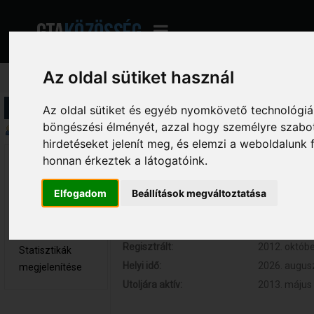
Az oldal sütiket használ
Profil információ
Az oldal sütiket és egyéb nyomkövető technológiák
böngészési élményét, azzal hogy személyre szabot
Összegzés
hirdetéseket jelenít meg, és elemzi a weboldalunk
honnan érkeztek a látogatóink.
~Bruce~ 
Hozzászólások:
9 (0.002 nap
Újonc
Respect:
0
Elfogadom
Beállítások megváltoztatása
Nem elérhető
Kor:
35
Üzenetek
megjelenítése
Regisztrált:
2012. októbe
Statisztikák
Helyi idő:
2026. augusz
megjelenítése
Utoljára aktív:
2013. május 