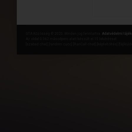
GTA Közösség © 2020. Minden jog fenntartva.
Adatvédelmi tájék
Az oldal 0.062 másodperc alatt készült el 15 lekéréssel.
[
szabad chat
] [
random cucc
] [
RanCall chat
] [
képfeltöltés
] [
fájlkül