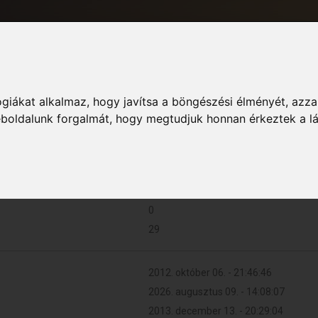
giákat alkalmaz, hogy javítsa a böngészési élményét, azza
Informác
weboldalunk forgalmát, hogy megtudjuk honnan érkeztek a l
72 (0.014 naponta)
0
29
2012. október 06. - 21:46:46
2026. augusztus 09. - 14:08:07
2013. december 13. - 20:29:04