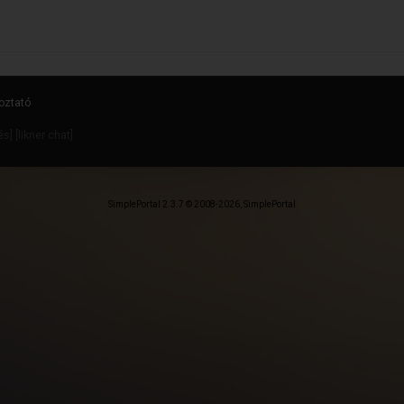
oztató
dés
] [
likner chat
]
SimplePortal 2.3.7 © 2008-2026, SimplePortal