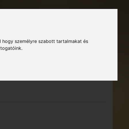
Főoldal
Fórum
Bejelentkezés
Regisztráció
l hogy személyre szabott tartalmakat és
GTA Közösség – Megszokott arculattal.
ió
átogatóink.