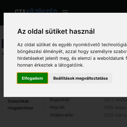
Az oldal sütiket használ
Profil információ
Az oldal sütiket és egyéb nyomkövető technológiák
böngészési élményét, azzal hogy személyre szabot
Összegzés
hirdetéseket jelenít meg, és elemzi a weboldalunk
honnan érkeztek a látogatóink.
Lockgame 
Hozzászólások:
99 (0.020 na
Kölyök tag
Respect:
+4
Elfogadom
Beállítások megváltoztatása
Nem elérhető
Kor:
28
Üzenetek
megjelenítése
Regisztrált:
2012. októbe
Statisztikák
Helyi idő:
2026. augusz
megjelenítése
Utoljára aktív:
2020. márciu