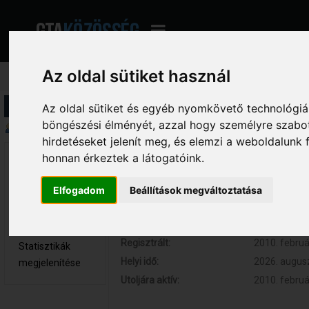
Az oldal sütiket használ
Profil információ
Az oldal sütiket és egyéb nyomkövető technológiák
böngészési élményét, azzal hogy személyre szabot
Összegzés
hirdetéseket jelenít meg, és elemzi a weboldalunk
honnan érkeztek a látogatóink.
[RSC]KisHerceg 
Hozzászólások:
0 (0 naponta
Újonc
Respect:
0
Elfogadom
Beállítások megváltoztatása
Nem elérhető
Kor:
30
Üzenetek
megjelenítése
Regisztrált:
2010. februá
Statisztikák
Helyi idő:
2026. augusz
megjelenítése
Utoljára aktív:
2010. februá