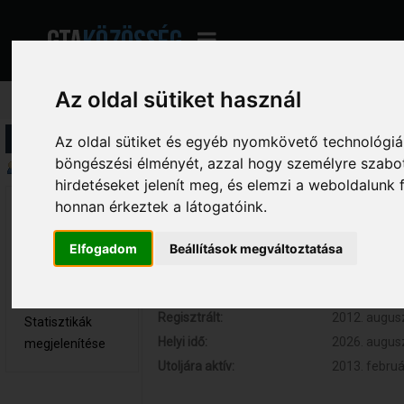
Az oldal sütiket használ
Profil információ
Az oldal sütiket és egyéb nyomkövető technológiák
böngészési élményét, azzal hogy személyre szabot
Összegzés
hirdetéseket jelenít meg, és elemzi a weboldalunk
honnan érkeztek a látogatóink.
ηαte 
Hozzászólások:
52 (0.010 na
Kölyök tag
Respect:
+16
Elfogadom
Beállítások megváltoztatása
Nem elérhető
Kor:
33
Üzenetek
megjelenítése
Regisztrált:
2012. augusz
Statisztikák
Helyi idő:
2026. augusz
megjelenítése
Utoljára aktív:
2013. februá