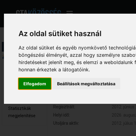
Az oldal sütiket használ
Profil információ
Az oldal sütiket és egyéb nyomkövető technológiák
böngészési élményét, azzal hogy személyre szabot
Összegzés
hirdetéseket jelenít meg, és elemzi a weboldalunk
honnan érkeztek a látogatóink.
Ambrosius 
Hozzászólások:
0 (0 naponta
Újonc
Respect:
0
Elfogadom
Beállítások megváltoztatása
Nem elérhető
Kor:
31
Üzenetek
megjelenítése
Regisztrált:
2012. június 
Statisztikák
Helyi idő:
2026. augusz
megjelenítése
Utoljára aktív:
2012. július 