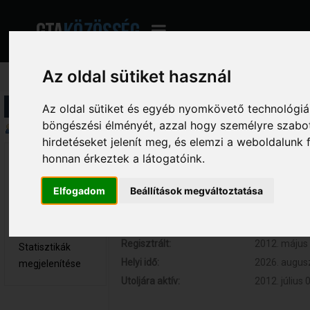
Az oldal sütiket használ
Profil információ
Az oldal sütiket és egyéb nyomkövető technológiák
böngészési élményét, azzal hogy személyre szabot
Összegzés
hirdetéseket jelenít meg, és elemzi a weboldalunk
honnan érkeztek a látogatóink.
DetentioN 
Hozzászólások:
0 (0 naponta
Újonc
Respect:
0
Elfogadom
Beállítások megváltoztatása
Nem elérhető
Kor:
31
Üzenetek
megjelenítése
Regisztrált:
2012. május 
Statisztikák
Helyi idő:
2026. augusz
megjelenítése
Utoljára aktív:
2012. július 