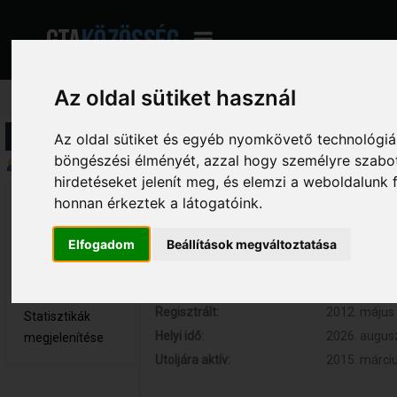
Az oldal sütiket használ
Profil információ
Az oldal sütiket és egyéb nyomkövető technológiák
böngészési élményét, azzal hogy személyre szabot
Összegzés
hirdetéseket jelenít meg, és elemzi a weboldalunk
honnan érkeztek a látogatóink.
vic710 
Hozzászólások:
72 (0.014 na
Kölyök tag
Respect:
+5
Elfogadom
Beállítások megváltoztatása
Nem elérhető
Kor:
30
Üzenetek
megjelenítése
Regisztrált:
2012. május 
Statisztikák
Helyi idő:
2026. augusz
megjelenítése
Utoljára aktív:
2015. márciu