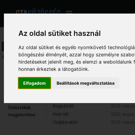
Az oldal sütiket használ
Profil információ
Az oldal sütiket és egyéb nyomkövető technológiák
böngészési élményét, azzal hogy személyre szabot
Összegzés
hirdetéseket jelenít meg, és elemzi a weboldalunk
honnan érkeztek a látogatóink.
qwedsa7 
Hozzászólások:
0 (0 naponta
Újonc
Respect:
0
Elfogadom
Beállítások megváltoztatása
Nem elérhető
Kor:
31
Üzenetek
megjelenítése
Regisztrált:
2012. márciu
Statisztikák
Helyi idő:
2026. augusz
megjelenítése
Utoljára aktív:
2012. márciu