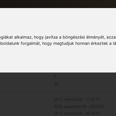
giákat alkalmaz, hogy javítsa a böngészési élményét, azza
Informác
weboldalunk forgalmát, hogy megtudjuk honnan érkeztek a l
0 (0 naponta)
0
30
2012. március 04. - 17:05:17
2026. augusztus 08. - 00:23:32
2012. március 05. - 06:53:32