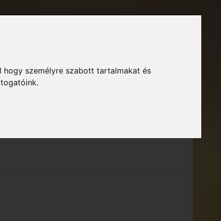
Főoldal
Fórum
Bejelentkezés
Regisztráció
l hogy személyre szabott tartalmakat és
GTA Közösség – Megszokott arculattal.
ió
átogatóink.