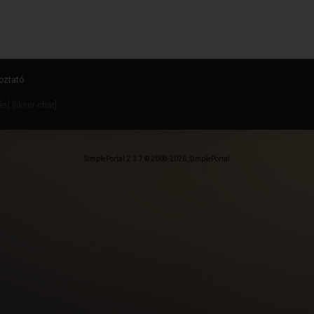
oztató
dés
] [
likner chat
]
SimplePortal 2.3.7 © 2008-2026, SimplePortal