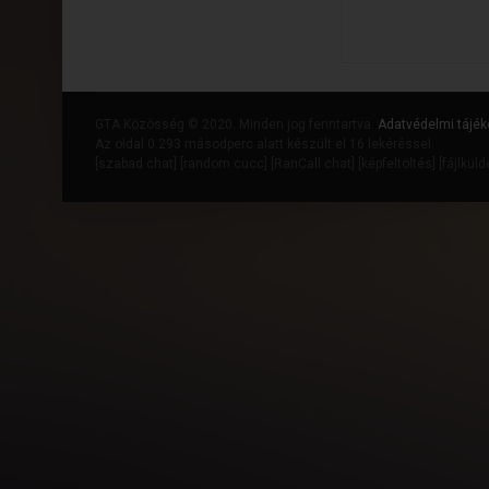
GTA Közösség © 2020. Minden jog fenntartva.
Adatvédelmi tájék
Az oldal 0.293 másodperc alatt készült el 16 lekéréssel.
[
szabad chat
] [
random cucc
] [
RanCall chat
] [
képfeltöltés
] [
fájlkül