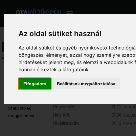
Az oldal sütiket használ
Profil információ
Az oldal sütiket és egyéb nyomkövető technológiák
böngészési élményét, azzal hogy személyre szabot
Összegzés
hirdetéseket jelenít meg, és elemzi a weboldalunk
honnan érkeztek a látogatóink.
Exec$ 
Hozzászólások:
36 (0.007 na
Újonc
Respect:
+1
Elfogadom
Beállítások megváltoztatása
Nem elérhető
Kor:
30
Üzenetek
megjelenítése
Regisztrált:
2012. februá
Statisztikák
Helyi idő:
2026. augusz
megjelenítése
Utoljára aktív:
2012. novemb