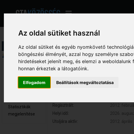
Az oldal sütiket használ
Profil információ
Az oldal sütiket és egyéb nyomkövető technológiák
böngészési élményét, azzal hogy személyre szabot
Összegzés
hirdetéseket jelenít meg, és elemzi a weboldalunk
honnan érkeztek a látogatóink.
ÐaRk 
Hozzászólások:
28 (0.005 na
Újonc
Respect:
+1
Elfogadom
Beállítások megváltoztatása
Nem elérhető
Kor:
32
Üzenetek
megjelenítése
Regisztrált:
2012. februá
Statisztikák
Helyi idő:
2026. augusz
megjelenítése
Utoljára aktív:
2012. április