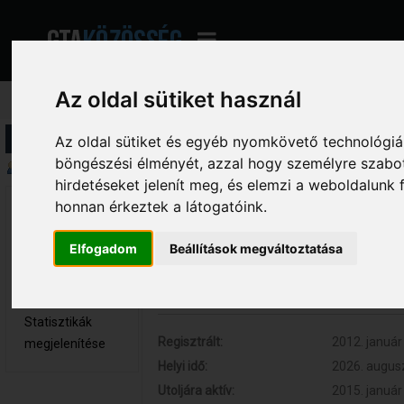
Az oldal sütiket használ
Profil információ
Az oldal sütiket és egyéb nyomkövető technológiák
böngészési élményét, azzal hogy személyre szabot
Összegzés
hirdetéseket jelenít meg, és elemzi a weboldalunk
honnan érkeztek a látogatóink.
sadox 
Hozzászólások:
116 (0.022 
Teljes tag
Respect:
+21
Elfogadom
Beállítások megváltoztatása
Nem elérhető
Egyedi titulus:
sadox
Üzenetek
Kor:
27
megjelenítése
Statisztikák
Regisztrált:
2012. január 
megjelenítése
Helyi idő:
2026. augusz
Utoljára aktív:
2015. január 