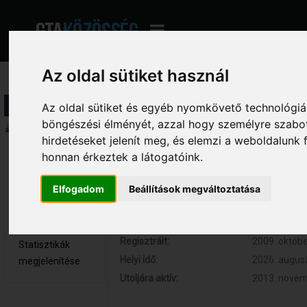
Az oldal sütiket használ
Profil információ
Az oldal sütiket és egyéb nyomkövető technológiák
böngészési élményét, azzal hogy személyre szabot
Összegzés
hirdetéseket jelenít meg, és elemzi a weboldalunk
honnan érkeztek a látogatóink.
Pioneer 
Hozzászólások:
614 (0.100 
Hős tag
Respect:
+66
Elfogadom
Beállítások megváltoztatása
Nem elérhető
Kor:
N/A
Üzenetek
megjelenítése
Regisztrált:
2009. októbe
Statisztikák
Helyi idő:
2026. augusz
megjelenítése
Utoljára aktív:
2013. novemb