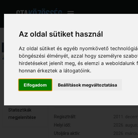
Az oldal sütiket használ
Profil információ
Az oldal sütiket és egyéb nyomkövető technológiák
böngészési élményét, azzal hogy személyre szabot
Összegzés
hirdetéseket jelenít meg, és elemzi a weboldalunk
honnan érkeztek a látogatóink.
emu420 
Hozzászólások:
3704 (0.692
Hős tag
Respect:
+1384
Elfogadom
Beállítások megváltoztatása
Nem elérhető
Egyedi titulus:
Veterán
Üzenetek
Kor:
14
megjelenítése
Statisztikák
Regisztrált:
2011. decemb
megjelenítése
Helyi idő:
2026. augusz
Utoljára aktív:
2026. márciu