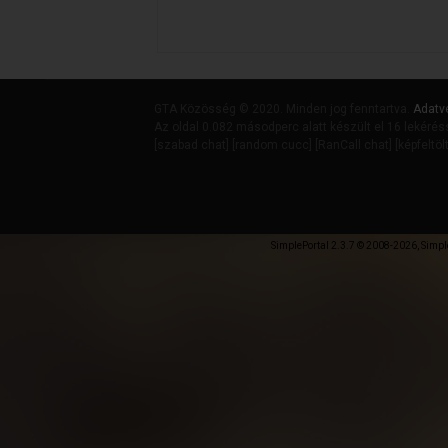
GTA Közösség © 2020. Minden jog fenntartva.
Adatv
Az oldal 0.082 másodperc alatt készült el 16 lekérés
[
szabad chat
] [
random cucc
] [
RanCall chat
] [
képfeltöl
SimplePortal 2.3.7 © 2008-2026, Simpl