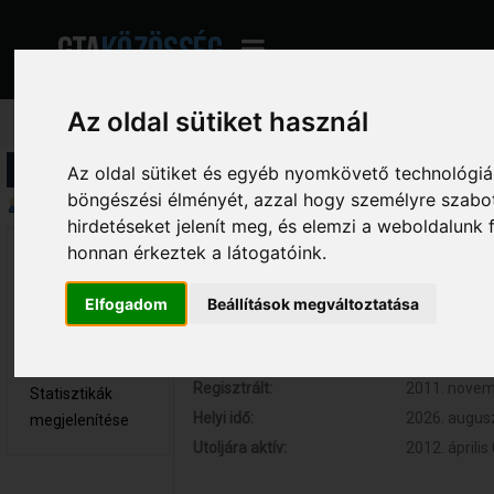
Az oldal sütiket használ
Profil információ
Az oldal sütiket és egyéb nyomkövető technológiák
böngészési élményét, azzal hogy személyre szabot
Összegzés
hirdetéseket jelenít meg, és elemzi a weboldalunk
honnan érkeztek a látogatóink.
YoYo 
Hozzászólások:
87 (0.016 na
Kölyök tag
Respect:
+9
Elfogadom
Beállítások megváltoztatása
Nem elérhető
Kor:
32
Üzenetek
megjelenítése
Regisztrált:
2011. novemb
Statisztikák
Helyi idő:
2026. augusz
megjelenítése
Utoljára aktív:
2012. április