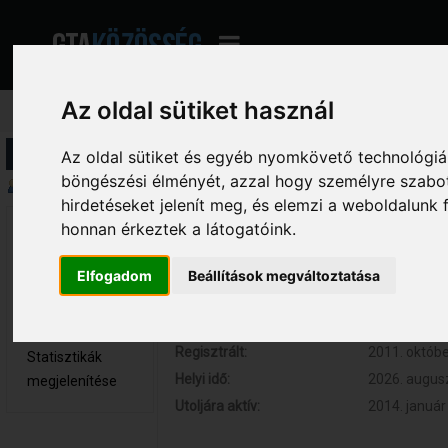
Az oldal sütiket használ
Profil információ
Az oldal sütiket és egyéb nyomkövető technológiák
böngészési élményét, azzal hogy személyre szabot
Összegzés
hirdetéseket jelenít meg, és elemzi a weboldalunk
honnan érkeztek a látogatóink.
naRi. 
Hozzászólások:
127 (0.024 
Teljes tag
Respect:
+6
Elfogadom
Beállítások megváltoztatása
Nem elérhető
Kor:
31
Üzenetek
megjelenítése
Regisztrált:
2011. októbe
Statisztikák
Helyi idő:
2026. augusz
megjelenítése
Utoljára aktív:
2014. január 