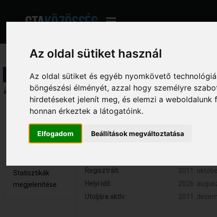
Az oldal sütiket használ
Profil információ
Az oldal sütiket és egyéb nyomkövető technológiák
böngészési élményét, azzal hogy személyre szabot
Összegzés
hirdetéseket jelenít meg, és elemzi a weboldalunk
honnan érkeztek a látogatóink.
xigmac 
Hozzászólások:
17 (0.003 na
Újonc
Respect:
0
Elfogadom
Beállítások megváltoztatása
Nem elérhető
Kor:
32
Üzenetek
megjelenítése
Regisztrált:
2011. októbe
Statisztikák
Helyi idő:
2026. augusz
megjelenítése
Utoljára aktív:
2011. decemb