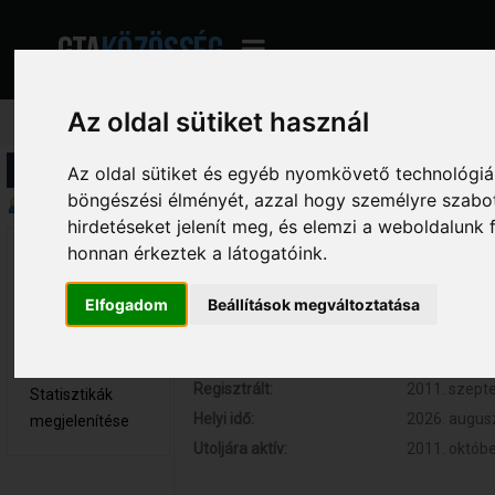
Az oldal sütiket használ
Profil információ
Az oldal sütiket és egyéb nyomkövető technológiák
böngészési élményét, azzal hogy személyre szabot
Összegzés
hirdetéseket jelenít meg, és elemzi a weboldalunk
honnan érkeztek a látogatóink.
brableBreenty 
Hozzászólások:
0 (0 naponta
Újonc
Respect:
0
Elfogadom
Beállítások megváltoztatása
Nem elérhető
Kor:
39
Üzenetek
megjelenítése
Regisztrált:
2011. szepte
Statisztikák
Helyi idő:
2026. augusz
megjelenítése
Utoljára aktív:
2011. októbe