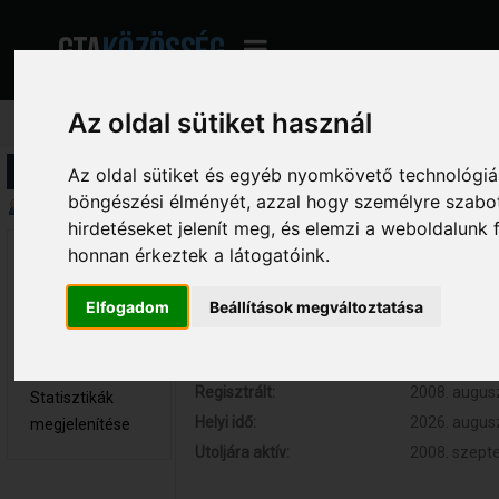
Az oldal sütiket használ
Profil információ
Az oldal sütiket és egyéb nyomkövető technológiák
böngészési élményét, azzal hogy személyre szabot
Összegzés
hirdetéseket jelenít meg, és elemzi a weboldalunk
honnan érkeztek a látogatóink.
SawN 
Hozzászólások:
1 (0.000 nap
Újonc
Respect:
0
Elfogadom
Beállítások megváltoztatása
Nem elérhető
Kor:
32
Üzenetek
megjelenítése
Regisztrált:
2008. augusz
Statisztikák
Helyi idő:
2026. augusz
megjelenítése
Utoljára aktív:
2008. szepte