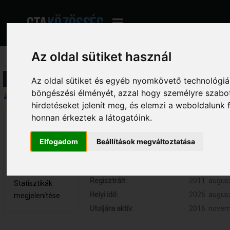
Az oldal sütiket használ
Profil információ
Az oldal sütiket és egyéb nyomkövető technológiák
böngészési élményét, azzal hogy személyre szabot
Összegzés
hirdetéseket jelenít meg, és elemzi a weboldalunk
honnan érkeztek a látogatóink.
gudika12 
Hozzászólások:
117 (0.021 
Teljes tag
Respect:
+17
Elfogadom
Beállítások megváltoztatása
Nem elérhető
Kor:
30
Üzenetek
megjelenítése
Regisztrált:
2011. augusz
Statisztikák
Helyi idő:
2026. augusz
megjelenítése
Utoljára aktív:
2016. novemb