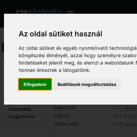
Az oldal sütiket használ
Profil információ
Az oldal sütiket és egyéb nyomkövető technológiák
böngészési élményét, azzal hogy személyre szabot
Összegzés
hirdetéseket jelenít meg, és elemzi a weboldalunk
honnan érkeztek a látogatóink.
mr_rich 
Hozzászólások:
128 (0.023 
Teljes tag
Respect:
+47
Elfogadom
Beállítások megváltoztatása
Nem elérhető
Kor:
33
Üzenetek
megjelenítése
Regisztrált:
2011. augusz
Statisztikák
Helyi idő:
2026. augusz
megjelenítése
Utoljára aktív:
2015. augusz