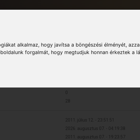
giákat alkalmaz, hogy javítsa a böngészési élményét, azza
Informác
weboldalunk forgalmát, hogy megtudjuk honnan érkeztek a l
5 (0.001 naponta)
0
28
2011. július 12. - 23:51:51
2026. augusztus 07. - 04:19:38
2011. augusztus 07. - 19:23:57