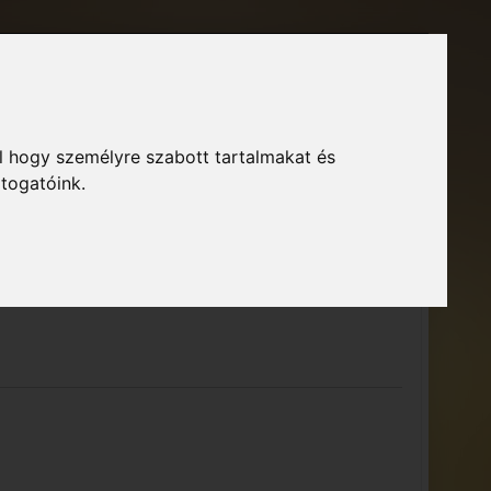
Főoldal
Fórum
Bejelentkezés
Regisztráció
l hogy személyre szabott tartalmakat és
GTA Közösség – Megszokott arculattal.
ió
átogatóink.